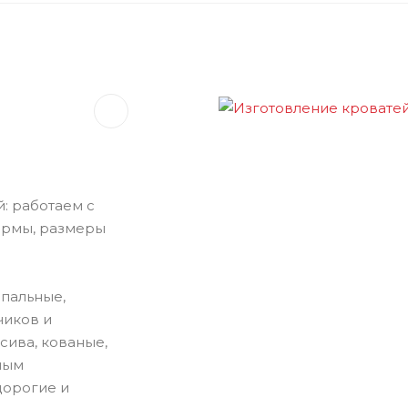
: работаем с
ормы, размеры
спальные,
чиков и
сива, кованые,
ным
дорогие и