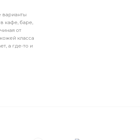
е варианты
в кафе, баре,
ачиная от
окожей класса
т, а где-то и