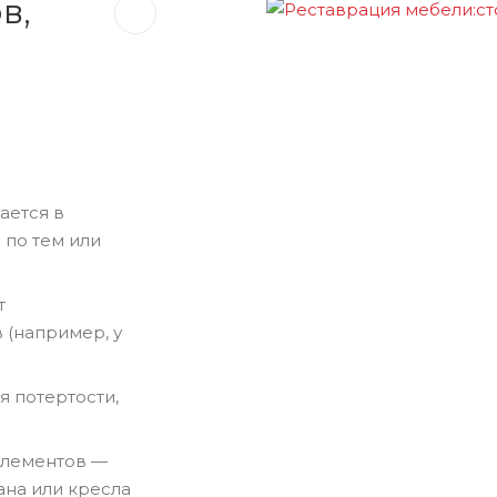
в,
ается в
 по тем или
т
 (например, у
я потертости,
элементов —
на или кресла