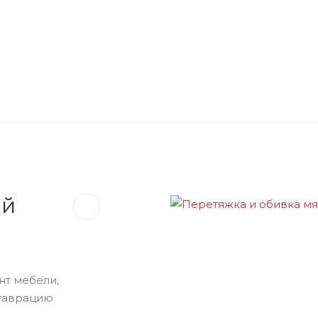
ой
нт мебели,
ставрацию