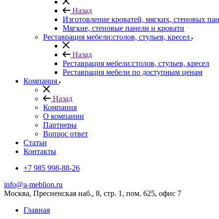
Назад
Изготовление кроватей, мягких, стеновых па
Мягкие, стеновые панели и кровати
Реставрация мебели:столов, стульев, кресел
Назад
Реставрация мебели:столов, стульев, кресел
Реставрация мебели по доступным ценам
Компания
Назад
Компания
О компании
Партнеры
Вопрос ответ
Cтатьи
Контакты
+7 985 998-88-26
info@a-meblion.ru
Москва, Пресненская наб., 8, стр. 1, пом. 625, офис 7
Главная