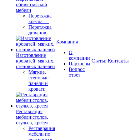
обивка мягкой
мебели
Перетяжка
кресла
—
Перетяжка
диванов
Компания
О
Изготовление
компании
кроватей, мягких,
Cтатьи
Контакты
Партнеры
стеновых панелей
Вопрос
Мягкие,
ответ
стеновые
панели и
кровати
Реставрация
мебели:столов,
стульев, кресел
Реставрация
мебели по
доступным