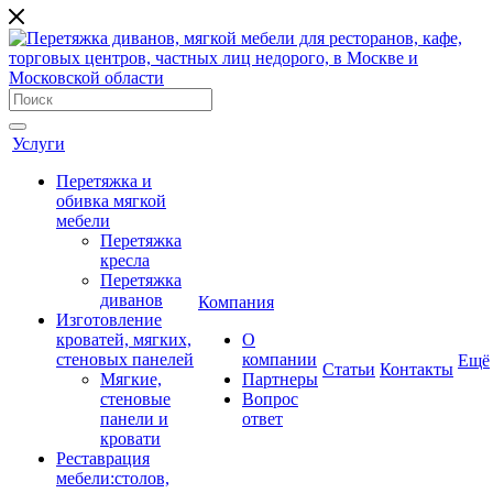
Услуги
Перетяжка и
обивка мягкой
мебели
Перетяжка
кресла
Перетяжка
диванов
Компания
Изготовление
кроватей, мягких,
О
стеновых панелей
компании
Ещё
Cтатьи
Контакты
Мягкие,
Партнеры
стеновые
Вопрос
панели и
ответ
кровати
Реставрация
мебели:столов,