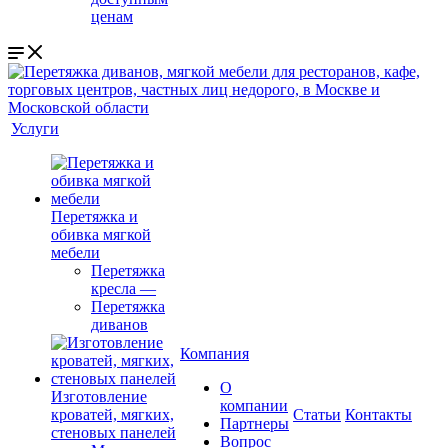
ценам
Услуги
Перетяжка и
обивка мягкой
мебели
Перетяжка
кресла
—
Перетяжка
диванов
Компания
О
Изготовление
компании
кроватей, мягких,
Cтатьи
Контакты
Партнеры
стеновых панелей
Вопрос