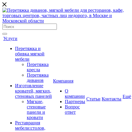
Услуги
Перетяжка и
обивка мягкой
мебели
Перетяжка
кресла
Перетяжка
диванов
Компания
Изготовление
кроватей, мягких,
О
стеновых панелей
компании
Ещё
Cтатьи
Контакты
Мягкие,
Партнеры
стеновые
Вопрос
панели и
ответ
кровати
Реставрация
мебели:столов,