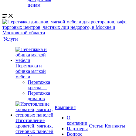
ценам
Услуги
Перетяжка и
обивка мягкой
мебели
Перетяжка
кресла
—
Перетяжка
диванов
Компания
О
Изготовление
компании
кроватей, мягких,
Cтатьи
Контакты
Партнеры
стеновых панелей
Вопрос