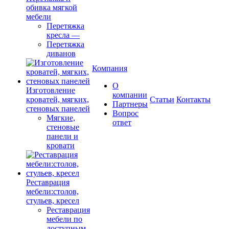
обивка мягкой
мебели
Перетяжка
кресла
—
Перетяжка
диванов
Компания
О
Изготовление
компании
кроватей, мягких,
Cтатьи
Контакты
Партнеры
стеновых панелей
Вопрос
Мягкие,
ответ
стеновые
панели и
кровати
Реставрация
мебели:столов,
стульев, кресел
Реставрация
мебели по
доступным