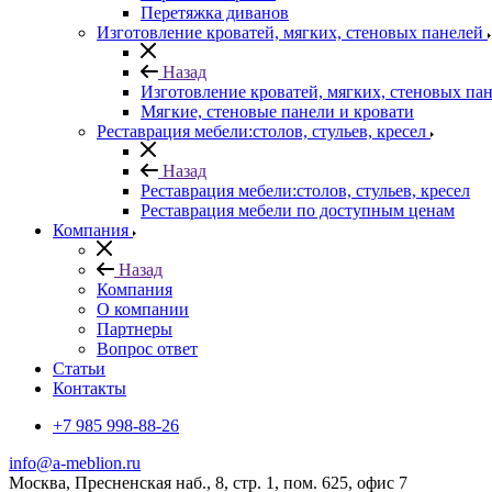
Перетяжка диванов
Изготовление кроватей, мягких, стеновых панелей
Назад
Изготовление кроватей, мягких, стеновых па
Мягкие, стеновые панели и кровати
Реставрация мебели:столов, стульев, кресел
Назад
Реставрация мебели:столов, стульев, кресел
Реставрация мебели по доступным ценам
Компания
Назад
Компания
О компании
Партнеры
Вопрос ответ
Cтатьи
Контакты
+7 985 998-88-26
info@a-meblion.ru
Москва, Пресненская наб., 8, стр. 1, пом. 625, офис 7