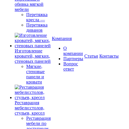
обивка мягкой
мебели
Перетяжка
кресла
—
Перетяжка
диванов
Компания
О
Изготовление
компании
кроватей, мягких,
Cтатьи
Контакты
Партнеры
стеновых панелей
Вопрос
Мягкие,
ответ
стеновые
панели и
кровати
Реставрация
мебели:столов,
стульев, кресел
Реставрация
мебели по
доступным