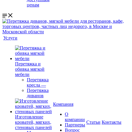
ценам
Услуги
Перетяжка и
обивка мягкой
мебели
Перетяжка
кресла
—
Перетяжка
диванов
Компания
О
Изготовление
компании
кроватей, мягких,
Cтатьи
Контакты
Партнеры
стеновых панелей
Вопрос