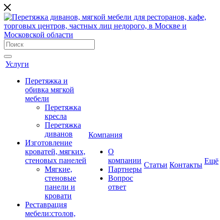
Услуги
Перетяжка и
обивка мягкой
мебели
Перетяжка
кресла
Перетяжка
диванов
Компания
Изготовление
кроватей, мягких,
О
стеновых панелей
компании
Ещё
Cтатьи
Контакты
Мягкие,
Партнеры
стеновые
Вопрос
панели и
ответ
кровати
Реставрация
мебели:столов,