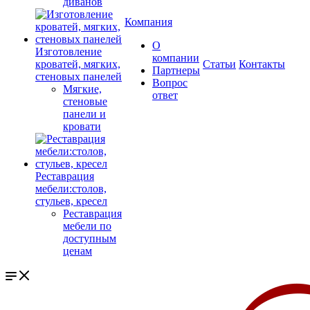
диванов
Компания
О
Изготовление
компании
кроватей, мягких,
Cтатьи
Контакты
Партнеры
стеновых панелей
Вопрос
Мягкие,
ответ
стеновые
панели и
кровати
Реставрация
мебели:столов,
стульев, кресел
Реставрация
мебели по
доступным
ценам