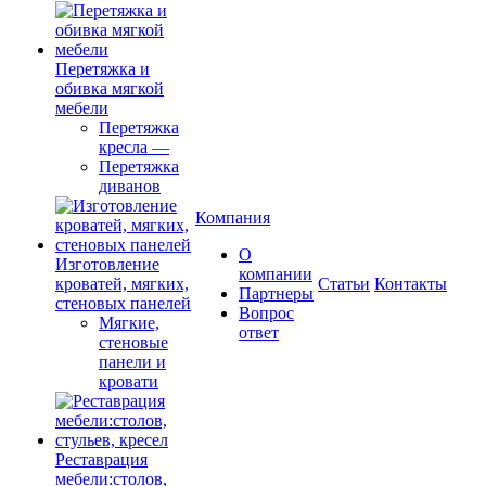
Перетяжка и
обивка мягкой
мебели
Перетяжка
кресла
—
Перетяжка
диванов
Компания
О
Изготовление
компании
кроватей, мягких,
Cтатьи
Контакты
Партнеры
стеновых панелей
Вопрос
Мягкие,
ответ
стеновые
панели и
кровати
Реставрация
мебели:столов,