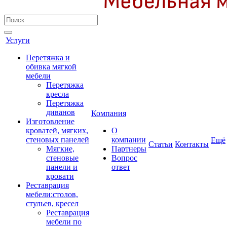
Услуги
Перетяжка и
обивка мягкой
мебели
Перетяжка
кресла
Перетяжка
диванов
Компания
Изготовление
кроватей, мягких,
О
стеновых панелей
компании
Ещё
Cтатьи
Контакты
Мягкие,
Партнеры
стеновые
Вопрос
панели и
ответ
кровати
Реставрация
мебели:столов,
стульев, кресел
Реставрация
мебели по