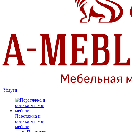
Услуги
Перетяжка и
обивка мягкой
мебели
Перетяжка