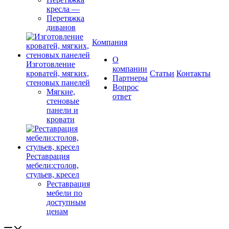
кресла
—
Перетяжка
диванов
Компания
О
Изготовление
компании
кроватей, мягких,
Cтатьи
Контакты
Партнеры
стеновых панелей
Вопрос
Мягкие,
ответ
стеновые
панели и
кровати
Реставрация
мебели:столов,
стульев, кресел
Реставрация
мебели по
доступным
ценам