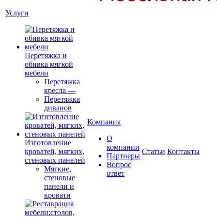
Услуги
Перетяжка и
обивка мягкой
мебели
Перетяжка
кресла
—
Перетяжка
диванов
Компания
О
Изготовление
компании
кроватей, мягких,
Cтатьи
Контакты
Партнеры
стеновых панелей
Вопрос
Мягкие,
ответ
стеновые
панели и
кровати