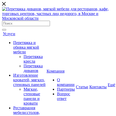
Услуги
Перетяжка и
обивка мягкой
мебели
Перетяжка
кресла
Перетяжка
диванов
Компания
Изготовление
кроватей, мягких,
О
стеновых панелей
компании
Ещё
Cтатьи
Контакты
Мягкие,
Партнеры
стеновые
Вопрос
панели и
ответ
кровати
Реставрация
мебели:столов,