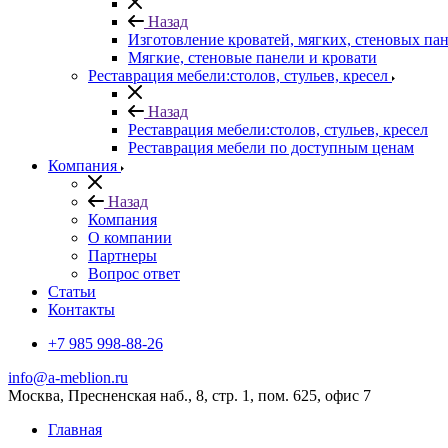
Назад
Изготовление кроватей, мягких, стеновых па
Мягкие, стеновые панели и кровати
Реставрация мебели:столов, стульев, кресел
Назад
Реставрация мебели:столов, стульев, кресел
Реставрация мебели по доступным ценам
Компания
Назад
Компания
О компании
Партнеры
Вопрос ответ
Cтатьи
Контакты
+7 985 998-88-26
info@a-meblion.ru
Москва, Пресненская наб., 8, стр. 1, пом. 625, офис 7
Главная