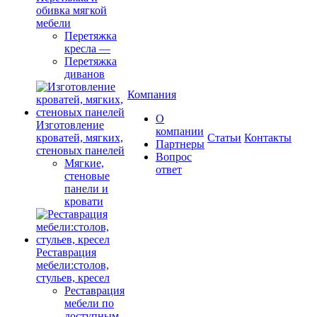
обивка мягкой
мебели
Перетяжка
кресла
—
Перетяжка
диванов
Компания
О
Изготовление
компании
кроватей, мягких,
Cтатьи
Контакты
Партнеры
стеновых панелей
Вопрос
Мягкие,
ответ
стеновые
панели и
кровати
Реставрация
мебели:столов,
стульев, кресел
Реставрация
мебели по
доступным