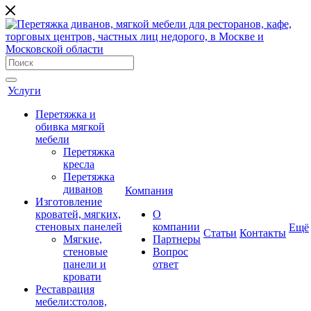
Услуги
Перетяжка и
обивка мягкой
мебели
Перетяжка
кресла
Перетяжка
диванов
Компания
Изготовление
кроватей, мягких,
О
стеновых панелей
компании
Ещё
Cтатьи
Контакты
Мягкие,
Партнеры
стеновые
Вопрос
панели и
ответ
кровати
Реставрация
мебели:столов,