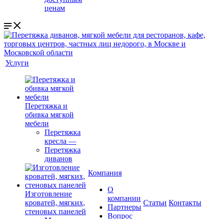
ценам
Услуги
Перетяжка и
обивка мягкой
мебели
Перетяжка
кресла
—
Перетяжка
диванов
Компания
О
Изготовление
компании
кроватей, мягких,
Cтатьи
Контакты
Партнеры
стеновых панелей
Вопрос