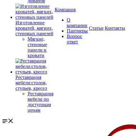
диванов
Компания
О
Изготовление
компании
кроватей, мягких,
Cтатьи
Контакты
Партнеры
стеновых панелей
Вопрос
Мягкие,
ответ
стеновые
панели и
кровати
Реставрация
мебели:столов,
стульев, кресел
Реставрация
мебели по
доступным
ценам