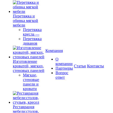
Перетяжка и
обивка мягкой
мебели
Перетяжка
кресла
—
Перетяжка
диванов
Компания
О
Изготовление
компании
кроватей, мягких,
Cтатьи
Контакты
Партнеры
стеновых панелей
Вопрос
Мягкие,
ответ
стеновые
панели и
кровати
Реставрация
мебели:столов,