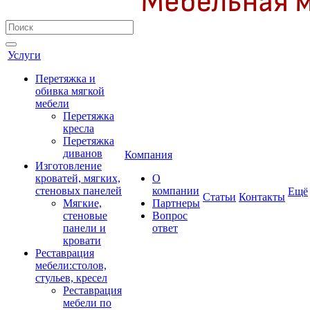
Услуги
Перетяжка и
обивка мягкой
мебели
Перетяжка
кресла
Перетяжка
диванов
Компания
Изготовление
кроватей, мягких,
О
стеновых панелей
компании
Ещё
Cтатьи
Контакты
Мягкие,
Партнеры
стеновые
Вопрос
панели и
ответ
кровати
Реставрация
мебели:столов,
стульев, кресел
Реставрация
мебели по