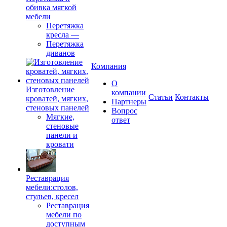
обивка мягкой
мебели
Перетяжка
кресла
—
Перетяжка
диванов
Компания
О
Изготовление
компании
Cтатьи
Контакты
кроватей, мягких,
Партнеры
стеновых панелей
Вопрос
Мягкие,
ответ
стеновые
панели и
кровати
Реставрация
мебели:столов,
стульев, кресел
Реставрация
мебели по
доступным