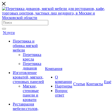
Услуги
Перетяжка и
обивка мягкой
мебели
Перетяжка
кресла
Перетяжка
диванов
Компания
Изготовление
кроватей, мягких,
О
стеновых панелей
компании
Ещё
Cтатьи
Контакты
Мягкие,
Партнеры
стеновые
Вопрос
панели и
ответ
кровати
Реставрация
мебели:столов,