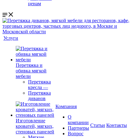
ценам
Услуги
Перетяжка и
обивка мягкой
мебели
Перетяжка
кресла
—
Перетяжка
диванов
Компания
О
Изготовление
компании
Cтатьи
Контакты
кроватей, мягких,
Партнеры
стеновых панелей
Вопрос
Мягкие,