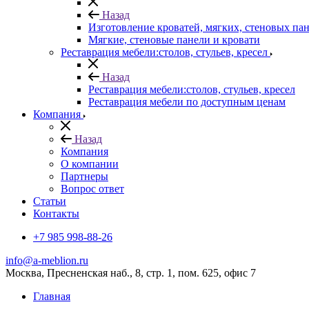
Назад
Изготовление кроватей, мягких, стеновых па
Мягкие, стеновые панели и кровати
Реставрация мебели:столов, стульев, кресел
Назад
Реставрация мебели:столов, стульев, кресел
Реставрация мебели по доступным ценам
Компания
Назад
Компания
О компании
Партнеры
Вопрос ответ
Cтатьи
Контакты
+7 985 998-88-26
info@a-meblion.ru
Москва, Пресненская наб., 8, стр. 1, пом. 625, офис 7
Главная