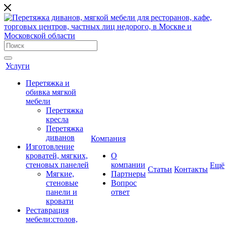
Услуги
Перетяжка и
обивка мягкой
мебели
Перетяжка
кресла
Перетяжка
диванов
Компания
Изготовление
кроватей, мягких,
О
стеновых панелей
компании
Ещё
Cтатьи
Контакты
Мягкие,
Партнеры
стеновые
Вопрос
панели и
ответ
кровати
Реставрация
мебели:столов,