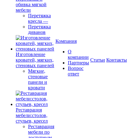
обивка мягкой
мебели
Перетяжка
кресла
—
Перетяжка
диванов
Компания
О
Изготовление
компании
кроватей, мягких,
Cтатьи
Контакты
Партнеры
стеновых панелей
Вопрос
Мягкие,
ответ
стеновые
панели и
кровати
Реставрация
мебели:столов,
стульев, кресел
Реставрация
мебели по
доступным