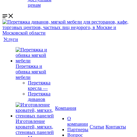
ценам
Услуги
Перетяжка и
обивка мягкой
мебели
Перетяжка
кресла
—
Перетяжка
диванов
Компания
О
Изготовление
компании
кроватей, мягких,
Cтатьи
Контакты
Партнеры
стеновых панелей
Вопрос