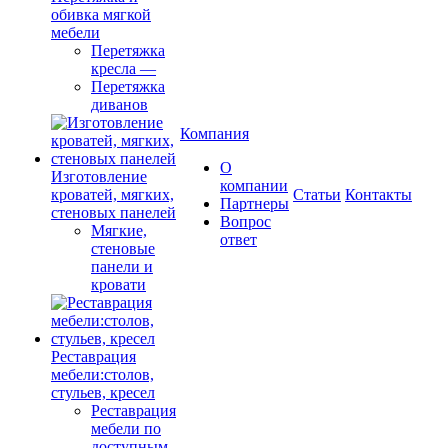
обивка мягкой
мебели
Перетяжка
кресла
—
Перетяжка
диванов
Компания
О
Изготовление
компании
кроватей, мягких,
Cтатьи
Контакты
Партнеры
стеновых панелей
Вопрос
Мягкие,
ответ
стеновые
панели и
кровати
Реставрация
мебели:столов,
стульев, кресел
Реставрация
мебели по
доступным