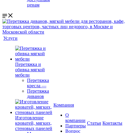
ценам
Услуги
Перетяжка и
обивка мягкой
мебели
Перетяжка
кресла
—
Перетяжка
диванов
Компания
О
Изготовление
компании
кроватей, мягких,
Cтатьи
Контакты
Партнеры
стеновых панелей
Вопрос