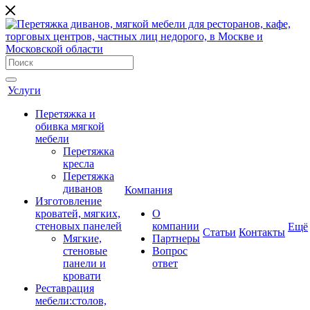
Услуги
Перетяжка и
обивка мягкой
мебели
Перетяжка
кресла
Перетяжка
диванов
Компания
Изготовление
кроватей, мягких,
О
стеновых панелей
компании
Ещё
Cтатьи
Контакты
Мягкие,
Партнеры
стеновые
Вопрос
панели и
ответ
кровати
Реставрация
мебели:столов,