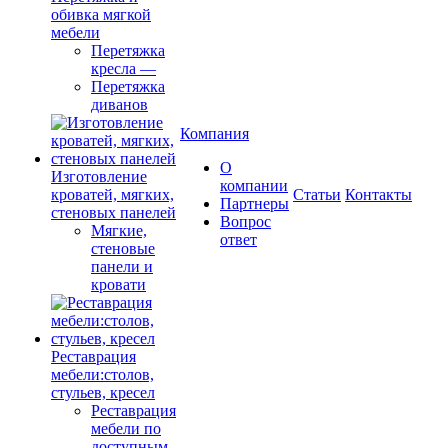
обивка мягкой
мебели
Перетяжка
кресла
—
Перетяжка
диванов
Компания
О
Изготовление
компании
кроватей, мягких,
Cтатьи
Контакты
Партнеры
стеновых панелей
Вопрос
Мягкие,
ответ
стеновые
панели и
кровати
Реставрация
мебели:столов,
стульев, кресел
Реставрация
мебели по
доступным