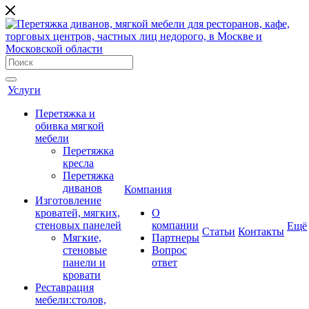
Услуги
Перетяжка и
обивка мягкой
мебели
Перетяжка
кресла
Перетяжка
диванов
Компания
Изготовление
кроватей, мягких,
О
стеновых панелей
компании
Ещё
Cтатьи
Контакты
Мягкие,
Партнеры
стеновые
Вопрос
панели и
ответ
кровати
Реставрация
мебели:столов,