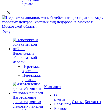
ценам
Услуги
Перетяжка и
обивка мягкой
мебели
Перетяжка
кресла
—
Перетяжка
диванов
Компания
О
Изготовление
компании
кроватей, мягких,
Cтатьи
Контакты
Партнеры
стеновых панелей
Вопрос